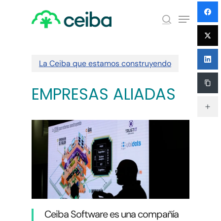
Skip
Menu
to
search
main
Close
content
Menu
La Ceiba que estamos construyendo
EMPRESAS ALIADAS
Ceiba Software es una compañía