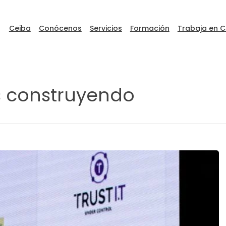
Ceiba
Conócenos
Servicios
Formación
Trabaja en C
s construyendo
ceibaDEVFEST
Go to Ceiba