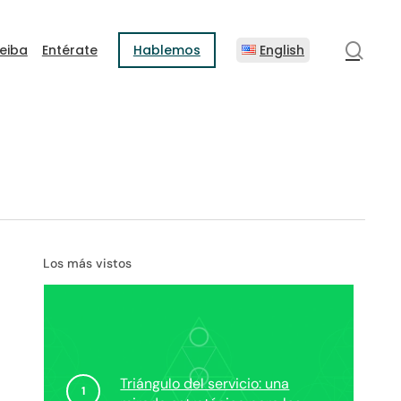
sear
eiba
Entérate
Hablemos
English
Los más vistos
Triángulo del servicio: una