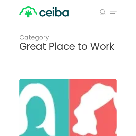
Skip
Menu
to
search
main
Close
content
Menu
Category
Great Place to Work