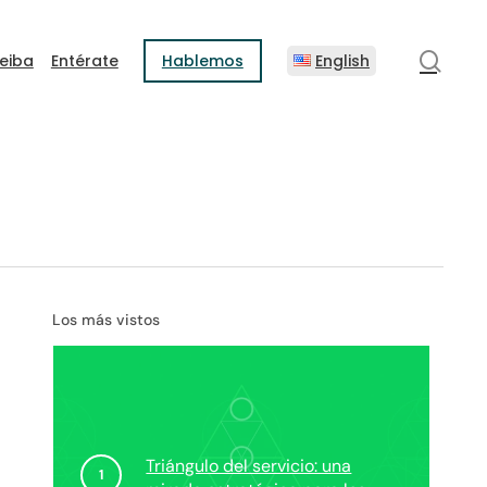
sear
eiba
Entérate
Hablemos
English
Los más vistos
Triángulo del servicio: una